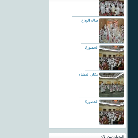
صالة الوداع
الحضور3
مكان العشاء
الحضور3
المتواجدون الآن