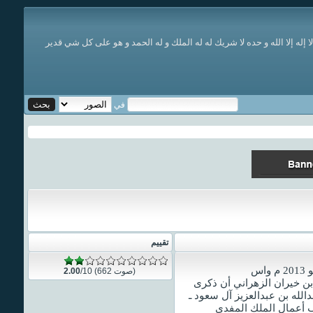
له إلا الله و حده لا شريك له له الملك و له الحمد و
هو
على كل شي قدير
في
تقييم
/10 (662 صوت)
2.00
 بن خيران الزهراني أن ذكرى
الله بن عبدالعزيز آل سعود ـ
ب أعمال الملك المفدى