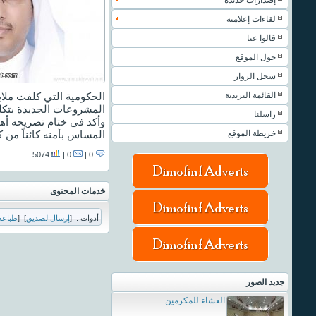
إصدارات جديدة
لقاءات إعلامية
قالوا عنا
حول الموقع
سجل الزوار
القائمة البريدية
الحكومية التي كلفت ملايي
المشروعات الجديدة بتكلفة إجمالية
راسلنا
وأكد في ختام تصريحه أهم
خريطة الموقع
المساس بأمنه كائناً من ك
5074
0 |
0 |
خدمات المحتوى
أدوات :
[
إرسال لصديق
]
[
طباعة
جديد الصور
العشاء للمكرمين