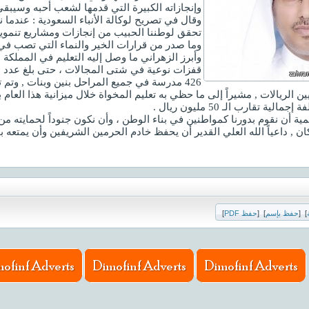
وإنجازاته الكبيرة التي قدمها لشعب أحبه وسيبقى 
وقال في تصريح لوكالة الأنباء السعودية : عندما 
تحقق لوطننا الحبيب من إنجازات ومشاريع تنمو
وما صدر من قرارات الخير والنماء التي تصب ف
وأبرز الزهراني ما وصل إليه التعليم في المملكة
قفزات نوعية في شتى المجالات ، حتى بلغ عدد ا
426 مدرسة في جميع المراحل بنين وبنات , وتم
ن الريالات , مشيراً إلى ما حظي به تعليم المخواة خلال ميزانية هذا العام 
 تقارب الـ 50 مليون ريال .
ية أن نقوم بدورنا كمواطنين في بناء الوطن ، وأن نكون جنوداً لحمايته من
ان , داعياً الله العلي القدير أن يحفظ خادم الحرمين الشريفين وأن يمتعه ب
]
[
حفظ بإسم
]
[
حفظ PDF
]